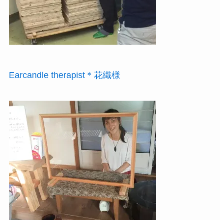
Earcandle therapist＊花織様