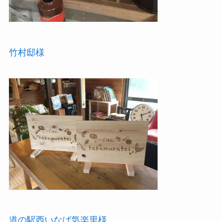
竹村邸様
道の駅西いなば気楽里様